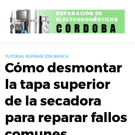
S
a
l
t
a
r
a
l
TUTORIAL REPARACIÓN BÁSICA
c
Cómo desmontar
o
n
la tapa superior
t
e
de la secadora
n
i
d
para reparar fallos
o
comunes