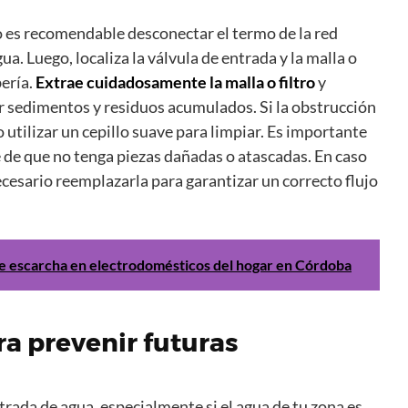
 es recomendable desconectar el termo de la red
gua. Luego, localiza la válvula de entrada y la malla o
bería.
Extrae cuidadosamente la malla o filtro
y
r sedimentos y residuos acumulados. Si la obstrucción
 utilizar un cepillo suave para limpiar. Es importante
 de que no tenga piezas dañadas o atascadas. En caso
ecesario reemplazarla para garantizar un correcto flujo
de escarcha en electrodomésticos del hogar en Córdoba
 prevenir futuras
trada de agua, especialmente si el agua de tu zona es