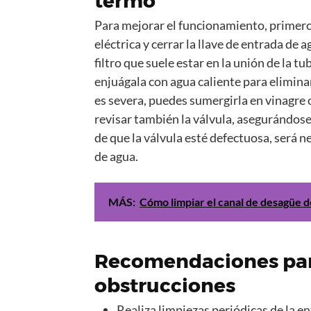
termo
Para mejorar el funcionamiento, primero
eléctrica y cerrar la llave de entrada de a
filtro que suele estar en la unión de la tu
enjuágala con agua caliente para elimina
es severa, puedes sumergirla en vinagre o
revisar también la válvula, asegurándose
de que la válvula esté defectuosa, será n
de agua.
MÁS:
Cómo limpiar el canal de desagüe 
Recomendaciones para
obstrucciones
Realiza limpiezas periódicas de la en