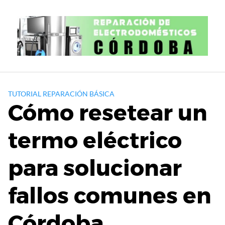
S
a
l
t
a
r
a
l
TUTORIAL REPARACIÓN BÁSICA
c
Cómo resetear un
o
n
termo eléctrico
t
e
para solucionar
n
i
d
fallos comunes en
o
Córdoba