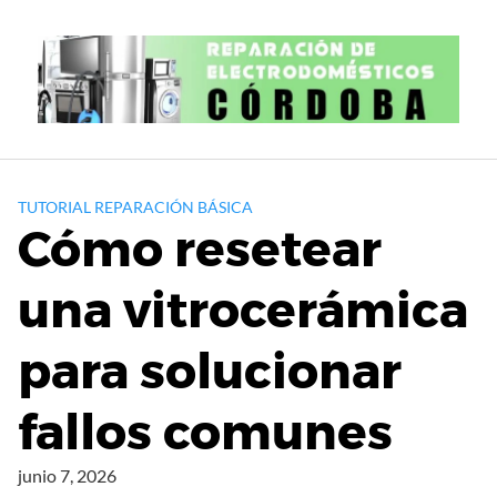
S
a
l
t
a
r
a
l
TUTORIAL REPARACIÓN BÁSICA
c
Cómo resetear
o
n
una vitrocerámica
t
e
para solucionar
n
i
d
fallos comunes
o
junio 7, 2026