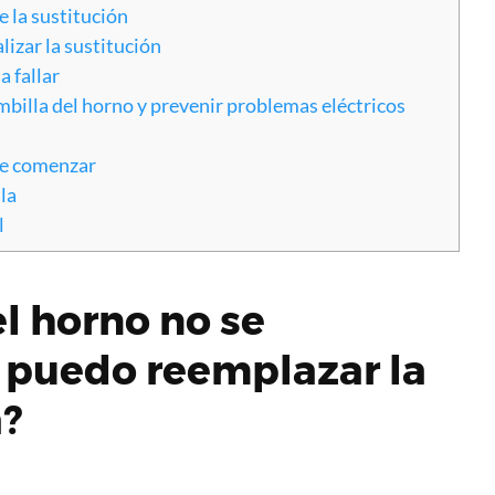
 la sustitución
lizar la sustitución
a fallar
billa del horno y prevenir problemas eléctricos
de comenzar
la
l
el horno no se
 puedo reemplazar la
?