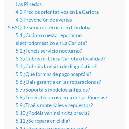
Las Pinedas
4.2
Precios orientativos en La Carlota
4.3
Prevención de averías
5
FAQ de servicio técnico en Córdoba
5.1
¿Cuánto cuesta reparar un
electrodoméstico en La Carlota?
5.2
¿Tenéis servicio nocturno?
5.3
¿Cubrís mi Chica Carlota o localidad?
5.4
¿Cobráis la visita de diagnóstico?
5.5
¿Qué formas de pago aceptáis?
5.6
¿Dais garantía en las reparaciones?
5.7
¿Soportáis modelos antiguos?
5.8
¿Tenéis técnicos cerca de Las Pinedas?
5.9
¿Traéis materiales y repuestos?
5.10
¿Podéis venir sin cita previa?
5.11
¿Se repara en el día?
5.12
¿Reparar o comprar nuevo?