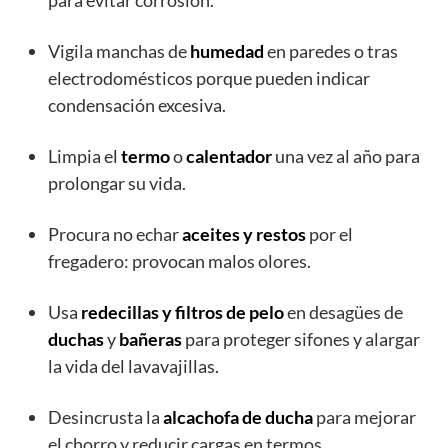
para evitar corrosión.
Vigila manchas de
humedad
en paredes o tras
electrodomésticos porque pueden indicar
condensación excesiva.
Limpia el
termo
o
calentador
una vez al año para
prolongar su vida.
Procura no echar
aceites y restos
por el
fregadero: provocan malos olores.
Usa
redecillas y filtros de pelo
en desagües de
duchas
y
bañeras
para proteger sifones y alargar
la vida del lavavajillas.
Desincrusta la
alcachofa de ducha
para mejorar
el chorro y reducir cargas en termos.