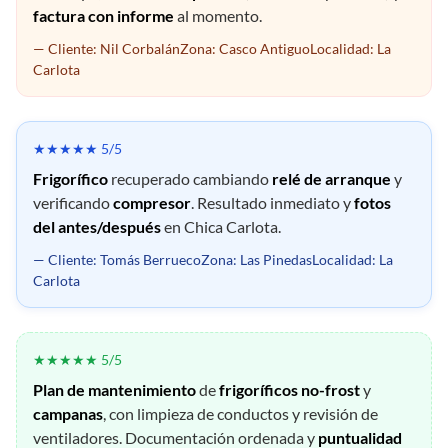
factura con informe
al momento.
— Cliente: Nil CorbalánZona: Casco AntiguoLocalidad: La
Carlota
★★★★★ 5/5
Frigorífico
recuperado cambiando
relé de arranque
y
verificando
compresor
. Resultado inmediato y
fotos
del antes/después
en Chica Carlota.
— Cliente: Tomás BerruecoZona: Las PinedasLocalidad: La
Carlota
★★★★★ 5/5
Plan de mantenimiento
de
frigoríficos no-frost
y
campanas
, con limpieza de conductos y revisión de
ventiladores. Documentación ordenada y
puntualidad