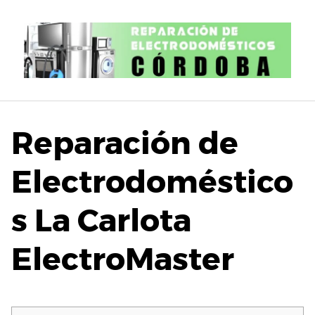
S
a
l
t
a
r
a
l
Reparación de
c
o
Electrodoméstico
n
t
s La Carlota
e
n
i
ElectroMaster
d
o