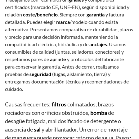
certificados (marcado CE, UNE-EN), según disponibilidad y
relación
coste/beneficio
. Siempre con
garantía
y factura
detallada. Puedes elegir
marca
/modelo cuando exista
alternativa. Presentamos comparativa de durabilidad, plazos
y precio para una decisión informada, manteniendo la
compatibilidad eléctrica, hidráulica y de
anclajes
. Usamos
consumibles de calidad (juntas, selladores, conectores) y
respetamos pares de
apriete
y protocolos del fabricante
para conservar la garantía. Antes de cerrar, realizamos
pruebas de
seguridad
(fugas, aislamiento, tierra) y
entregamos documentación técnica y recomendaciones de
cuidado.
Causas frecuentes:
filtros
colmatados, brazos
rociadores con orificios obstruidos,
bomba
de
desagüe fatigada, mal dosificado de detergente o
ausencia de
sal
y abrillantador. Un error de montaje
de manguera puede provocar retorno de agua. Pasos: