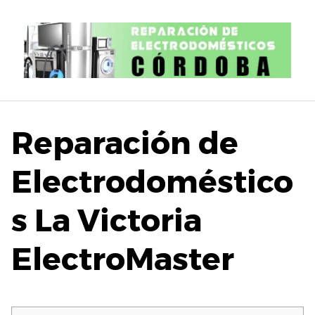
S
a
l
t
a
r
a
l
Reparación de
c
o
Electrodoméstico
n
t
s La Victoria
e
n
i
ElectroMaster
d
o