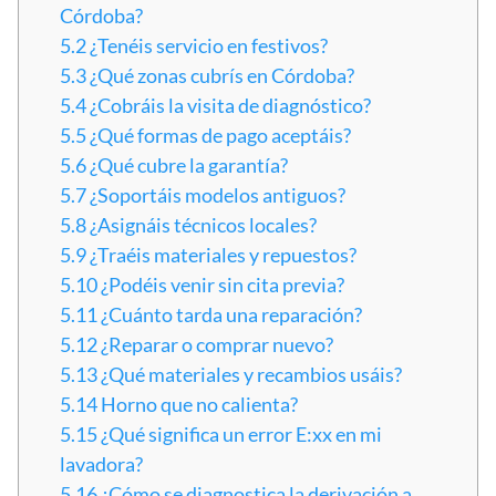
Córdoba?
5.2
¿Tenéis servicio en festivos?
5.3
¿Qué zonas cubrís en Córdoba?
5.4
¿Cobráis la visita de diagnóstico?
5.5
¿Qué formas de pago aceptáis?
5.6
¿Qué cubre la garantía?
5.7
¿Soportáis modelos antiguos?
5.8
¿Asignáis técnicos locales?
5.9
¿Traéis materiales y repuestos?
5.10
¿Podéis venir sin cita previa?
5.11
¿Cuánto tarda una reparación?
5.12
¿Reparar o comprar nuevo?
5.13
¿Qué materiales y recambios usáis?
5.14
Horno que no calienta?
5.15
¿Qué significa un error E:xx en mi
lavadora?
5.16
¿Cómo se diagnostica la derivación a