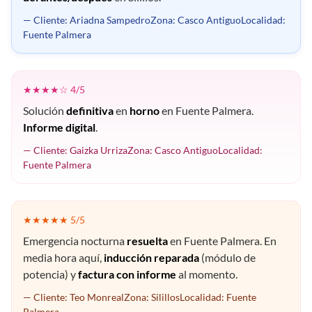
— Cliente: Ariadna SampedroZona: Casco AntiguoLocalidad:
Fuente Palmera
★★★★☆ 4/5
Solución
definitiva
en
horno
en Fuente Palmera.
Informe digital
.
— Cliente: Gaizka UrrizaZona: Casco AntiguoLocalidad:
Fuente Palmera
★★★★★ 5/5
Emergencia nocturna
resuelta
en Fuente Palmera. En
media hora aquí,
inducción reparada
(módulo de
potencia) y
factura con informe
al momento.
— Cliente: Teo MonrealZona: SilillosLocalidad: Fuente
Palmera